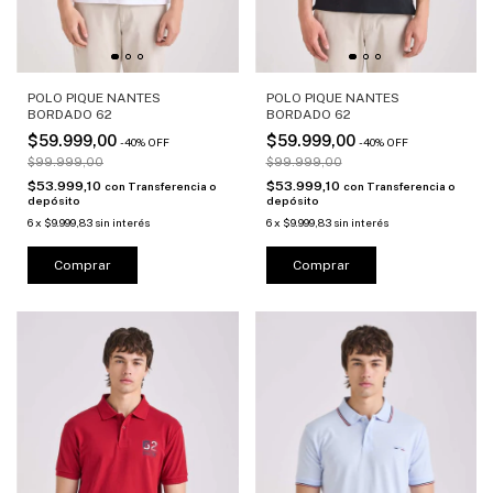
POLO PIQUE NANTES
POLO PIQUE NANTES
BORDADO 62
BORDADO 62
$59.999,00
$59.999,00
-
40
%
OFF
-
40
%
OFF
$99.999,00
$99.999,00
$53.999,10
$53.999,10
con
Transferencia o
con
Transferencia o
depósito
depósito
6
x
$9.999,83
sin interés
6
x
$9.999,83
sin interés
Comprar
Comprar