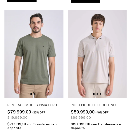
REMERA LIMOGES PIMA PERU
POLO PIQUE LILLE BI TONO
$79.999,00
$59.999,00
-
33
%
OFF
-
40
%
OFF
$119.999,00
$99.999,00
$71.999,10
$53.999,10
con
Transferencia o
con
Transferencia o
depósito
depósito