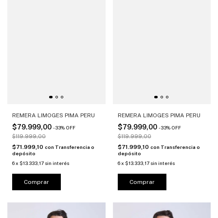
REMERA LIMOGES PIMA PERU
REMERA LIMOGES PIMA PERU
$79.999,00
$79.999,00
-
33
%
OFF
-
33
%
OFF
$119.999,00
$119.999,00
$71.999,10
$71.999,10
con
Transferencia o
con
Transferencia o
depósito
depósito
6
x
$13.333,17
sin interés
6
x
$13.333,17
sin interés
Comprar
Comprar