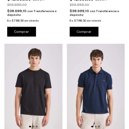
$59.999,00
$59.999,00
$38.699,10
$38.699,10
con
Transferencia o
con
Transferencia o
depósito
depósito
6
x
$7.166,50
sin interés
6
x
$7.166,50
sin interés
Comprar
Comprar