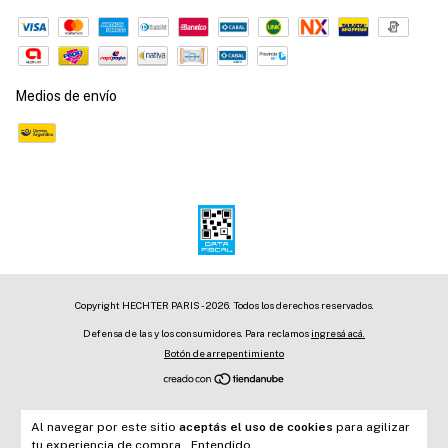
Medios de envío
Copyright HECHTER PARIS - 2026. Todos los derechos reservados.
Defensa de las y los consumidores. Para reclamos
ingresá acá.
Botón de arrepentimiento
Al navegar por este sitio
aceptás el uso de cookies
para agilizar
tu experiencia de compra.
Entendido