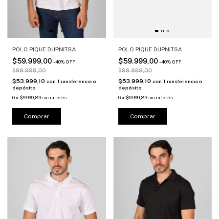
POLO PIQUE DUPNITSA
POLO PIQUE DUPNITSA
$59.999,00
$59.999,00
-
40
%
OFF
-
40
%
OFF
$99.999,00
$99.999,00
$53.999,10
$53.999,10
con
Transferencia o
con
Transferencia o
depósito
depósito
6
x
$9.999,83
sin interés
6
x
$9.999,83
sin interés
Comprar
Comprar