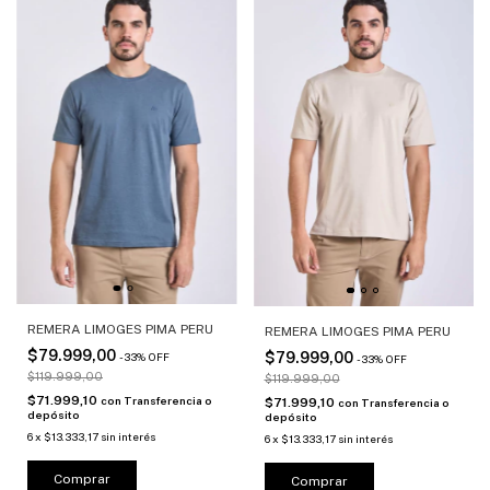
REMERA LIMOGES PIMA PERU
REMERA LIMOGES PIMA PERU
$79.999,00
$79.999,00
-
33
%
OFF
-
33
%
OFF
$119.999,00
$119.999,00
$71.999,10
con
Transferencia o
$71.999,10
con
Transferencia o
depósito
depósito
6
x
$13.333,17
sin interés
6
x
$13.333,17
sin interés
Comprar
Comprar