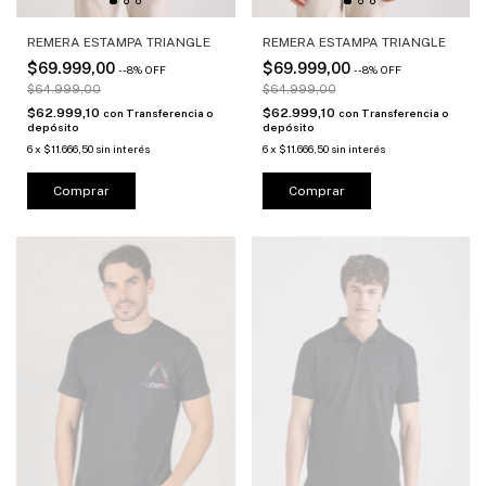
REMERA ESTAMPA TRIANGLE
REMERA ESTAMPA TRIANGLE
$69.999,00
$69.999,00
-
-8
%
OFF
-
-8
%
OFF
$64.999,00
$64.999,00
$62.999,10
$62.999,10
con
Transferencia o
con
Transferencia o
depósito
depósito
6
x
$11.666,50
sin interés
6
x
$11.666,50
sin interés
Comprar
Comprar