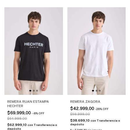
REMERA RUAN ESTAMPA
REMERA ZAGORA
HECHTER
$42.999,00
-
28
%
OFF
$69.999,00
-
-8
%
OFF
$59.999,00
$64.999,00
$38.699,10
con
Transferencia o
depósito
$62.999,10
con
Transferencia o
depósito
6
x
$7.166,50
sin interés