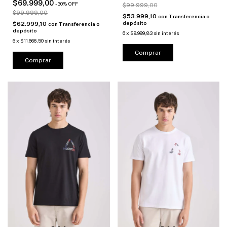
$69.999,00
-
30
%
OFF
$99.999,00
$99.999,00
$53.999,10
con
Transferencia o
depósito
$62.999,10
con
Transferencia o
depósito
6
x
$9.999,83
sin interés
6
x
$11.666,50
sin interés
Comprar
Comprar