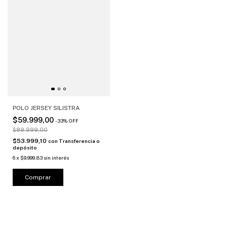
POLO JERSEY SILISTRA
$59.999,00
-
33
%
OFF
$89.999,00
$53.999,10
con
Transferencia o
depósito
6
x
$9.999,83
sin interés
Comprar