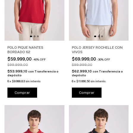
POLO PIQUE NANTES
POLO JERSEY ROCHELLE CON
BORDADO 62
VIVOS
$59.999,00
$69.999,00
-
40
%
OFF
-
30
%
OFF
$99.999,00
$99.999,00
$53.999,10
$62.999,10
con
Transferencia o
con
Transferencia o
depósito
depósito
6
x
$9.999,83
sin interés
6
x
$11.666,50
sin interés
Comprar
Comprar