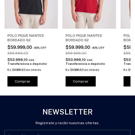
POLO PIQUE NANTES
POLO PIQUE NANTES
POLO 
BORDADO 62
BORDADO 62
BORD
$59.999,00
$59.999,00
$59.
-
40
%
OFF
-
40
%
OFF
$99.999,00
$99.999,00
$99.9
$53.999,10
$53.999,10
$53.9
con
con
Transferencia o depósito
Transferencia o depósito
Transf
6
x
$9.999,83
sin interés
6
x
$9.999,83
sin interés
6
x
$9.9
Comprar
Comprar
C
NEWSLETTER
Registrate y recibí nuestras ofertas.