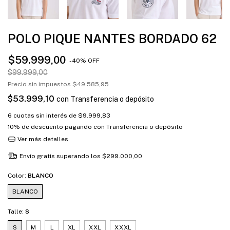
POLO PIQUE NANTES BORDADO 62
$59.999,00
-
40
%
OFF
$99.999,00
Precio sin impuestos
$49.585,95
$53.999,10
con
Transferencia o depósito
6
cuotas sin interés de
$9.999,83
10% de descuento
pagando con Transferencia o depósito
Ver más detalles
Envío gratis
superando los
$299.000,00
Color:
BLANCO
BLANCO
Talle:
S
S
M
L
XL
XXL
XXXL