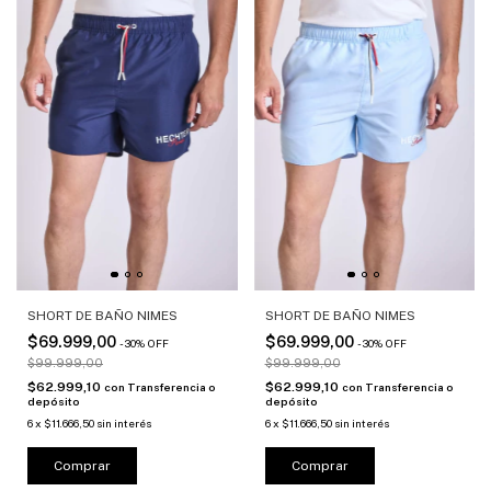
SHORT DE BAÑO NIMES
SHORT DE BAÑO NIMES
$69.999,00
$69.999,00
-
30
%
OFF
-
30
%
OFF
$99.999,00
$99.999,00
$62.999,10
$62.999,10
con
Transferencia o
con
Transferencia o
depósito
depósito
6
x
$11.666,50
sin interés
6
x
$11.666,50
sin interés
Comprar
Comprar