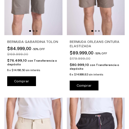
BERMUDA GABARDINA TOLON
BERMUDA ORLEANS CINTURA
ELASTIZADA
$84.999,00
-
50
%
OFF
$89.999,00
-
50
%
OFF
$169.999,00
$179.999,00
$76.499,10
con
Transferencia o
depósito
$80.999,10
con
Transferencia o
depósito
6
x
$14.166,50
sin interés
6
x
$14.999,83
sin interés
Comprar
Comprar