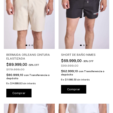
BERMUDA ORLEANS CINTURA
SHORT DE BAÑO NIMES
ELASTIZADA
$69.999,00
-
30
%
OFF
$89.999,00
-
50
%
OFF
$99.999,00
$179.999,00
$62.999,10
con
Transferencia o
depósito
$80.999,10
con
Transferencia o
depósito
6
x
$11.666,50
sin interés
6
x
$14.999,83
sin interés
Comprar
Comprar