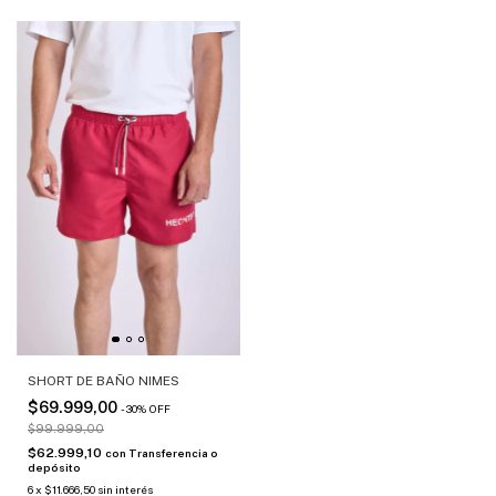
SHORT DE BAÑO NIMES
$69.999,00
-
30
%
OFF
$99.999,00
$62.999,10
con
Transferencia o
depósito
6
x
$11.666,50
sin interés