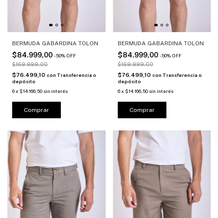
BERMUDA GABARDINA TOLON
BERMUDA GABARDINA TOLON
$84.999,00
$84.999,00
-
50
%
OFF
-
50
%
OFF
$169.999,00
$169.999,00
$76.499,10
$76.499,10
con
Transferencia o
con
Transferencia o
depósito
depósito
6
x
$14.166,50
sin interés
6
x
$14.166,50
sin interés
Comprar
Comprar